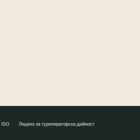
ISO
Лиценз за туроператорска дейност