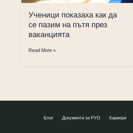
Ученици показаха как да
се пазим на пътя през
ваканцията
Ученици
Read More »
показаха
как
да
се
пазим
на
пътя
през
Блог
Документи за РУО
Кариери
ваканцията