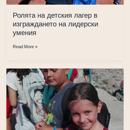
Ролята на детския лагер в
изграждането на лидерски
умения
Ролята
Read More »
на
детския
лагер
в
изграждането
на
лидерски
умения