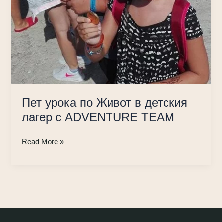
Пет урока по Живот в детския
лагер с ADVENTURE TEAM
Пет
Read More »
урока
по
Живот
в
детския
лагер