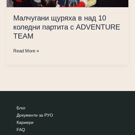
Малчугани щуряха в над 10
коледни партита с ADVENTURE
TEAM
Малчугани
Read More »
щуряха
в
над
10
коледни
партита
с
Блог
ADVENTURE
Документи за РУО
TEAM
Кариери
FAQ