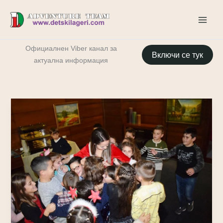
Skip
to
content
Oфициалнен Viber канал за
Включи се тук
актуална информация