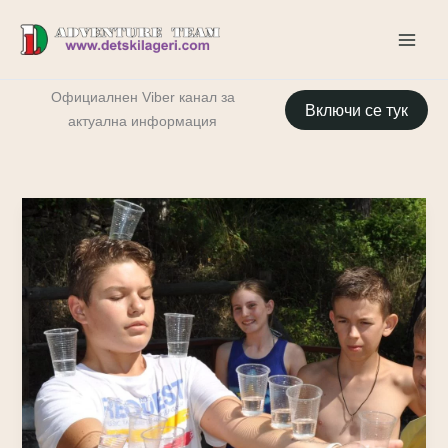
Skip
to
content
Oфициалнен Viber канал за
Включи се тук
актуална информация