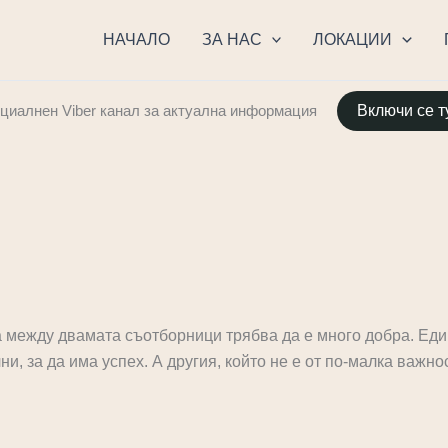
НАЧАЛО
ЗА НАС
ЛОКАЦИИ
иалнен Viber канал за актуална информация
Включи се т
а между двамата съотборници трябва да е много добра. Еди
ни, за да има успех. А другия, който не е от по-малка важн