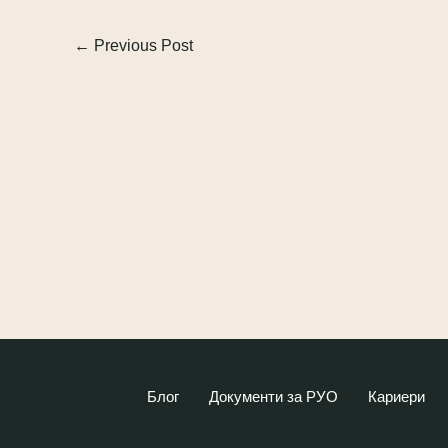
←
Previous Post
Блог
Документи за РУО
Кариери