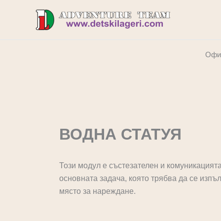
Skip
to
content
Oфиц
ВОДНА СТАТУЯ
Този модул е състезателен и комуникацият
основната задача, която трябва да се изпъл
място за нареждане.