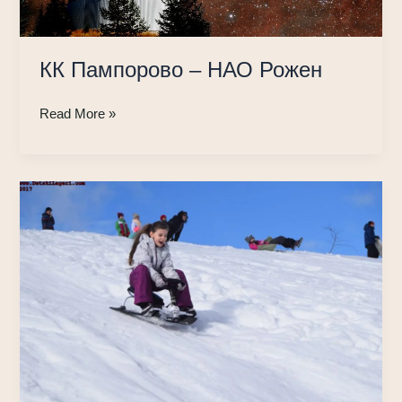
КК Пампорово – НАО Рожен
КК
Read More »
Пампорово
–
НАО
Рожен