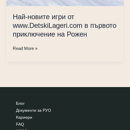
Най-новите игри от
www.DetskiLageri.com в първото
приключение на Рожен
Най-
Read More »
новите
игри
от
www.DetskiLageri.com
в
първото
приключение
Блог
на
Документи за РУО
Рожен
Кариери
FAQ