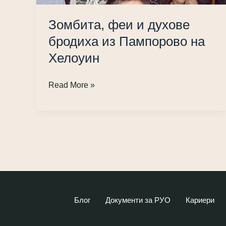
Зомбита, феи и духове
бродиха из Пампорово на
Хелоуин
Зомбита,
Read More »
феи
и
духове
бродиха
из
Пампорово
на
Хелоуин
Блог
Документи за РУО
Кариери