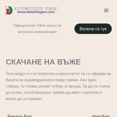
Skip
to
content
Oфициалнен Viber канал за
Включи се тук
актуална информация
СКАЧАНЕ НА ВЪЖЕ
Този модул е състезателен и резултатът не се оформя на
базата на индивидуалното представяне. Ако един
сгреши, то тогава целият отбор се връща. За да се стигне
до успех, съотборниците трябва да имат стратегия и
много да си помагат.
←
Previous Post
Next Post
→