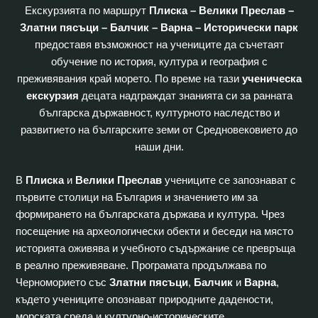
Екскурзията по маршрут
Плиска – Велики Преслав –
Златни пясъци – Балчик – Варна – Исторически парк
предоставя възможност на учениците да съчетаят
обучение по история, култура и география с
преживявания край морето. По време на тази
ученическа
екскурзия
децата надграждат знанията си за ранната
българска държавност, културното наследство и
развитието на българските земи от Средновековието до
наши дни.
В
Плиска
и
Велики Преслав
учениците се запознават с
първите столици на България и значението им за
формирането на българската държава и култура. Чрез
посещение на археологически обекти и беседи на място
историята оживява и учебното съдържание се превръща
в реално преживяване. Програмата продължава по
Черноморието със
Златни пясъци
,
Балчик
и
Варна
,
където учениците опознават природните дадености,
морската среда и културно-историческите