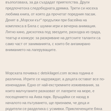
възползваха, за да създадат приятелства. Други
предпочетоха следобедната дрямка. Трети си носеха
любима книга, от която да прочетат поредния пасаж.
Денят в „Морски кът“ продължи при басейна на
комплекса в Бяла с шумни игри и вечерна анимация.
Лятно кино, дискотека под звездите, разходка из града,
театър и конкурс за разкриване на детските таланти са
само част от заниманията, с които бе ангажирано
вниманието на лагеруващите.
Морската почивка с detskilageri.com всяка година е
различна. Игрите се надграждат, а децата остават все по-
изненадани. Едно от най-екстремните изживявания, за
които малчуганите разказват от лагерите на море, е
посещението на Аква парк. Връщайки се назад в
началото на пътуването, ще признаем, че деца и
родители се разделиха с усмивки. Приключенците бяха