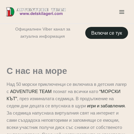
Skip
to
content
Oфициалнен Viber канал за
Включи се тук
актуална информация
С нас на море
Над 50 морски приключенци се включиха в детския лагер
с
ADVENTURE TEAM
познат на всички като
“МОРСКИ
КЪТ”
, през изминалата седмица. В продължение на
седем дни децата се впуснаха в щури
игри и забавления
.
За седмица напуснаха виртуалния свят на интернет и
сами създадоха неповторими и запомнящи се емоции,
всеки участник получи диск със снимки от собственото