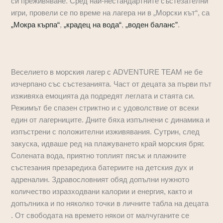
си преживяване. Сред най-нестандартните състезателни
игри, провели се по време на лагера ни в „Морски кът“, са
„Мокра кърпа“
,
„крадец на вода“
,
„воден баланс”
.
Веселието в морския лагер с ADVENTURE TEAM не бе
изчерпано със състезанията. Част от децата за първи път
изживяха емоцията да подредят леглата и стаята си.
Режимът бе спазен стриктно и с удоволствие от всеки
един от лагерниците. Дните бяха изпълнени с динамика и
изпъстрени с положителни изживявания. Сутрин, след
закуска, идваше ред на плажуването край морския бряг.
Солената вода, приятно топлият пясък и плажните
състезания презаредиха батериите на детския дух и
адреналин. Здравословният обяд допълни нужното
количество изразходвани калории и енергия, както и
допълниха и по няколко точки в личните табла на децата
. От свободата на времето някои от малчуганите се