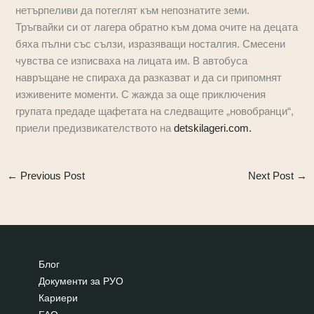
нетърпеливи да потеглят към непознатите земи.
Тръгвайки си от лагера обратно към дома очите на децата
бяха пълни със сълзи, изразяващи носталгия. Смесени
чувства се изписваха на лицата им. В автобуса
навръщане не спираха да разказват и да си припомнят
изживените моменти. С жажда за още приключения
групата предаде щафетата на следващите „новобранци“,
приели предизвикателството на
detskilageri.com.
←
Previous Post
Next Post
→
Блог
Документи за РУО
Кариери